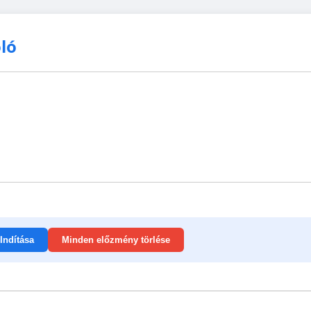
oló
Indítása
Minden előzmény törlése